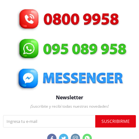
Newsletter
¡Suscribite y recibí todas nuestras novedades!
SUSCRIBIRME



