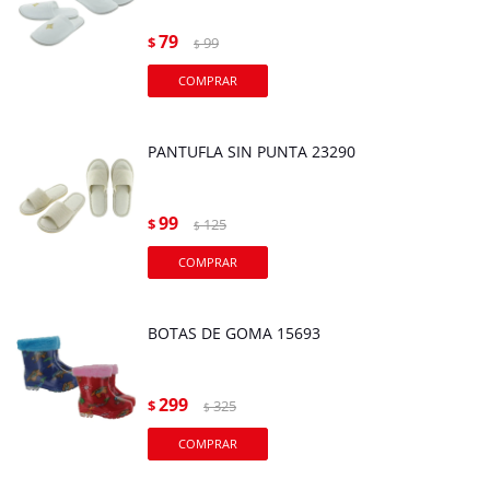
79
$
99
$
PANTUFLA SIN PUNTA 23290
99
$
125
$
BOTAS DE GOMA 15693
299
$
325
$