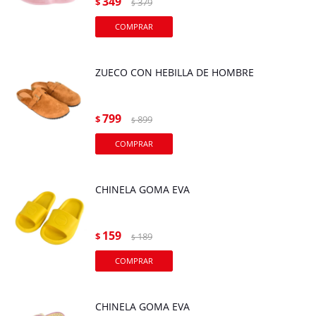
349
$
379
$
ZUECO CON HEBILLA DE HOMBRE
799
$
899
$
CHINELA GOMA EVA
159
$
189
$
CHINELA GOMA EVA