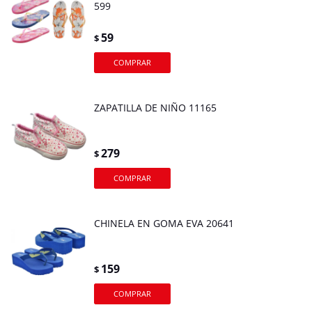
599
59
$
ZAPATILLA DE NIÑO 11165
279
$
CHINELA EN GOMA EVA 20641
159
$