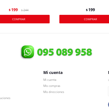
199
199
$
244
$
$
Mi cuenta
Mi cuenta
Mis compras
Mis direcciones
luciones