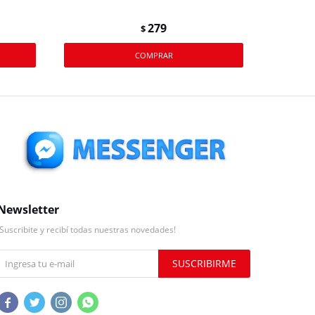
279
$
Newsletter
¡Suscribite y recibí todas nuestras novedades!
SUSCRIBIRME



