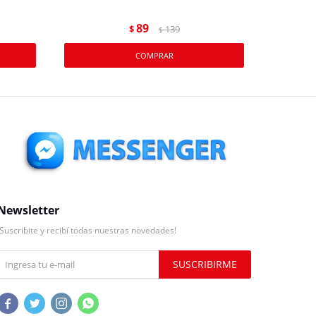
89
$
139
$
Newsletter
¡Suscribite y recibí todas nuestras novedades!
SUSCRIBIRME



