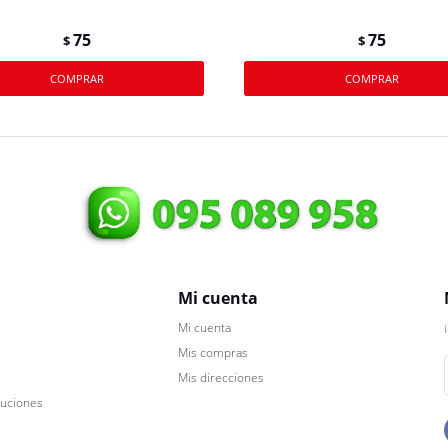
75
75
$
$
Mi cuenta
Mi cuenta
Mis compras
Mis direcciones
luciones