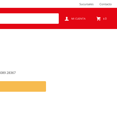
Sucursales
Contacto
0
$
8089 28367