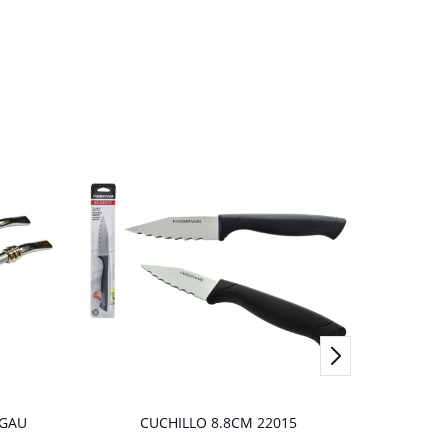
EGAU
CUCHILLO 8.8CM 22015
Batid