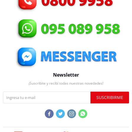
Newsletter
¡Suscribite y recibí todas nuestras novedades!
SUSCRIBIRME



