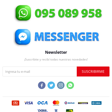
Newsletter
¡Suscribite y recibí todas nuestras novedades!
SUSCRIBIRME



