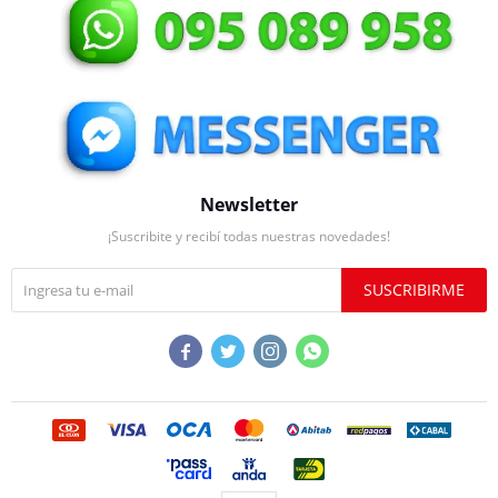
Newsletter
¡Suscribite y recibí todas nuestras novedades!
SUSCRIBIRME



