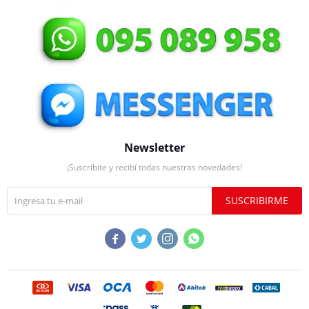
Newsletter
¡Suscribite y recibí todas nuestras novedades!
SUSCRIBIRME



