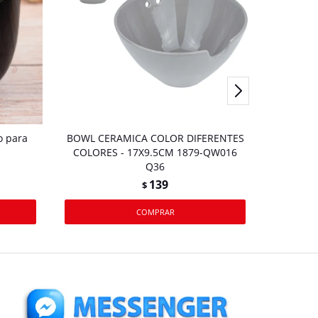
o para
BOWL CERAMICA COLOR DIFERENTES
Bowl de 
COLORES - 17X9.5CM 1879-QW016
Q36
139
$