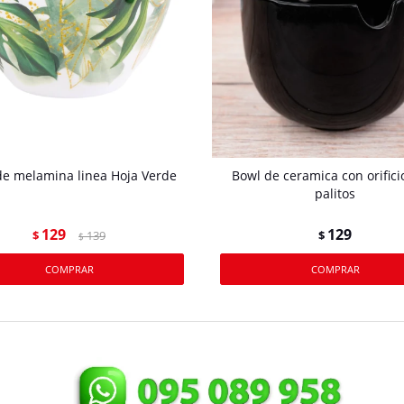
de melamina linea Hoja Verde
Bowl de ceramica con orifici
palitos
129
129
$
139
$
$