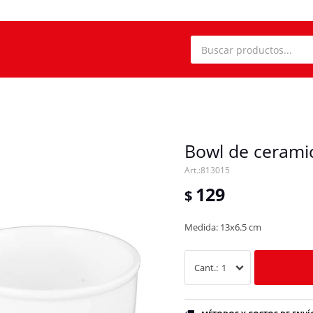
Bowl de cerami
813015
129
$
Medida: 13x6.5 cm
1