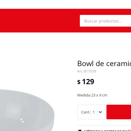
Bowl de cerami
817038
129
$
Medida 23 x 9 cm
1