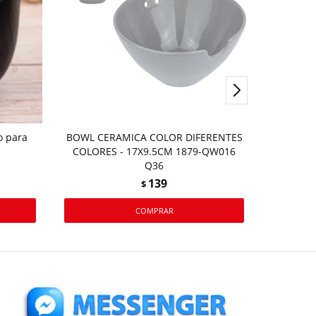
o para
BOWL CERAMICA COLOR DIFERENTES
Bowl de 
COLORES - 17X9.5CM 1879-QW016
Q36
139
$