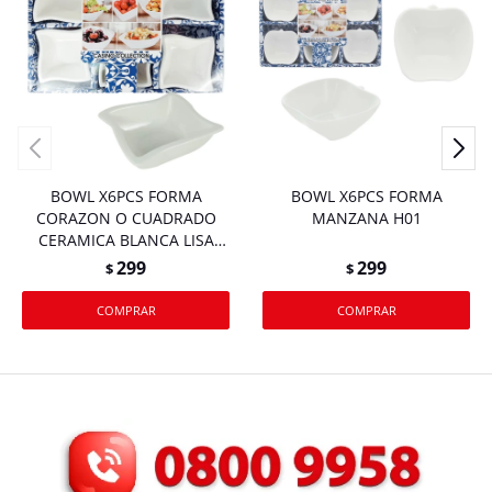
BOWL X6PCS FORMA
BOWL X6PCS FORMA
CORAZON O CUADRADO
MANZANA H01
CERAMICA BLANCA LISA
PEQUEÑO CAJA H03
299
299
$
$