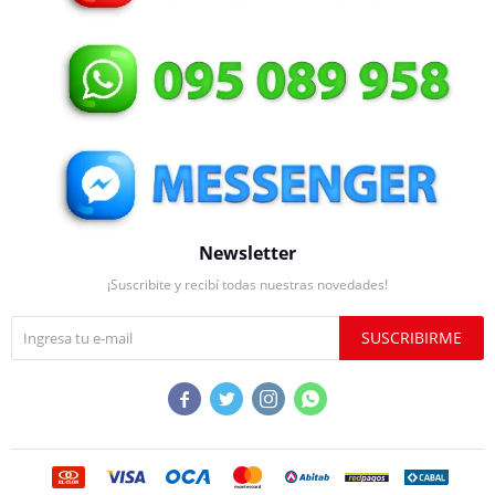
Newsletter
¡Suscribite y recibí todas nuestras novedades!
SUSCRIBIRME



