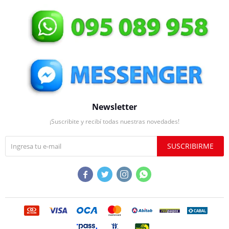
Newsletter
¡Suscribite y recibí todas nuestras novedades!
SUSCRIBIRME



