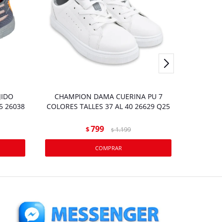
JIDO
CHAMPION DAMA CUERINA PU 7
CHAMPIO
5 26038
COLORES TALLES 37 AL 40 26629 Q25
799
$
1.199
$