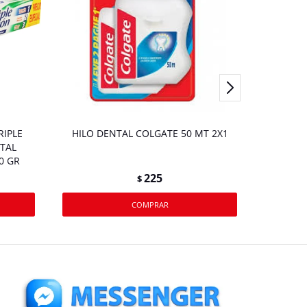
RIPLE
HILO DENTAL COLGATE 50 MT 2X1
ENJUA
TAL
0 GR
225
$