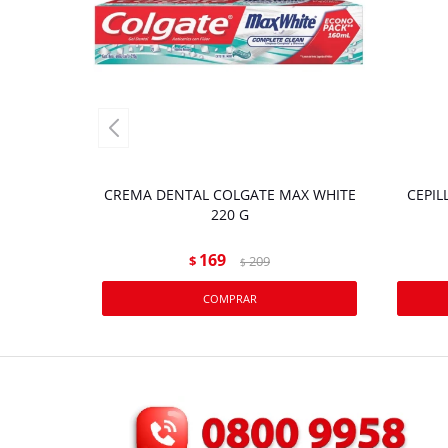
CREMA DENTAL COLGATE MAX WHITE
CEPIL
220 G
169
$
209
$