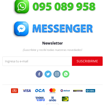
Newsletter
¡Suscribite y recibí todas nuestras novedades!
SUSCRIBIRME



