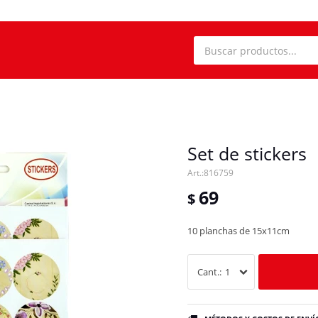
Set de stickers
816759
69
$
10 planchas de 15x11cm
1