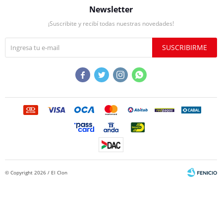
Newsletter
¡Suscribite y recibí todas nuestras novedades!
SUSCRIBIRME




© Copyright 2026 / El Clon