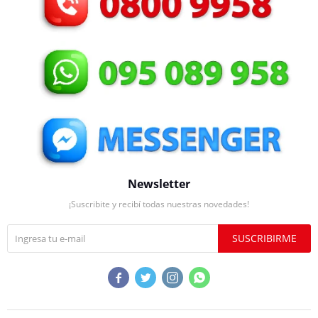
Newsletter
¡Suscribite y recibí todas nuestras novedades!
SUSCRIBIRME



