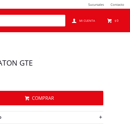
Sucursales
Contacto
0
$
ATON GTE
COMPRAR
O