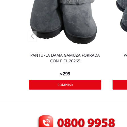
PANTUFLA DAMA GAMUZA FORRADA
P
CON PIEL 26265
299
$