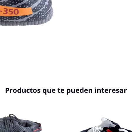
Productos que te pueden interesar