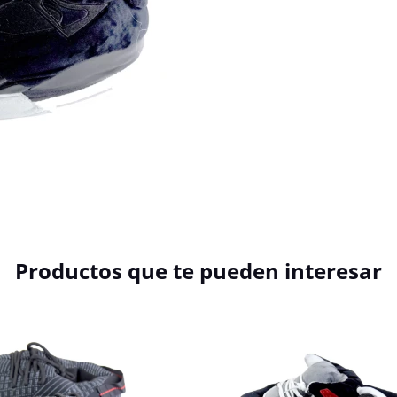
Productos que te pueden interesar