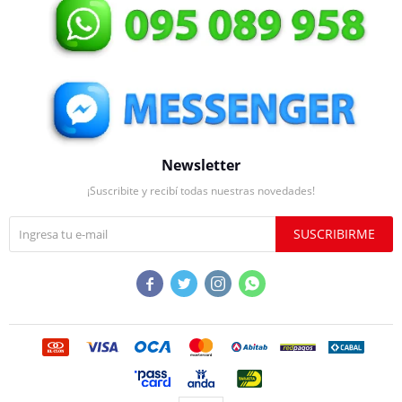
Newsletter
¡Suscribite y recibí todas nuestras novedades!
SUSCRIBIRME



