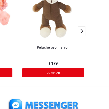
Peluche oso marron
179
$