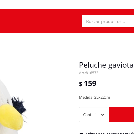
Peluche gaviota
816573
159
$
Medida: 25x22cm
1