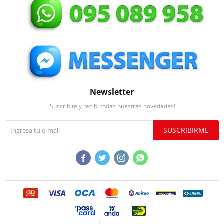
Newsletter
¡Suscribite y recibí todas nuestras novedades!
SUSCRIBIRME



