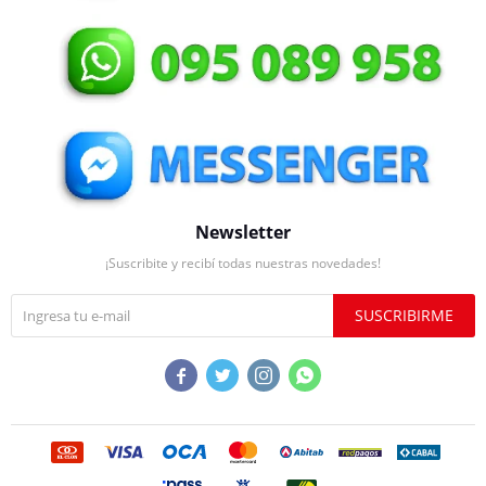
Newsletter
¡Suscribite y recibí todas nuestras novedades!
SUSCRIBIRME



