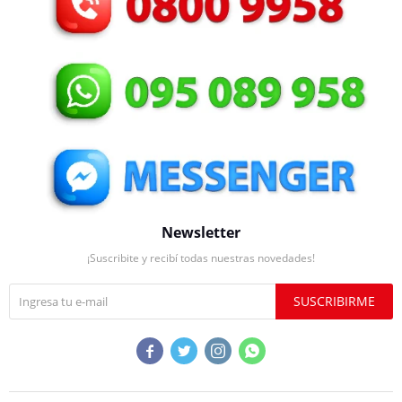
Newsletter
¡Suscribite y recibí todas nuestras novedades!
SUSCRIBIRME



