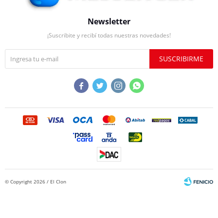
Newsletter
¡Suscribite y recibí todas nuestras novedades!
SUSCRIBIRME




© Copyright 2026 / El Clon