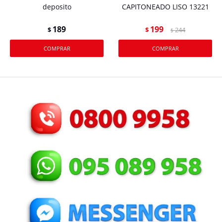
deposito
CAPITONEADO LISO 13221
189
199
$
$
244
$