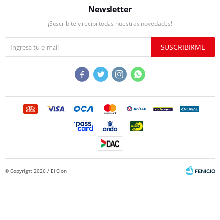
Newsletter
¡Suscribite y recibí todas nuestras novedades!
SUSCRIBIRME




© Copyright 2026 / El Clon