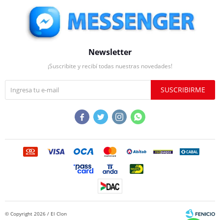
Newsletter
¡Suscribite y recibí todas nuestras novedades!
SUSCRIBIRME




© Copyright 2026 / El Clon