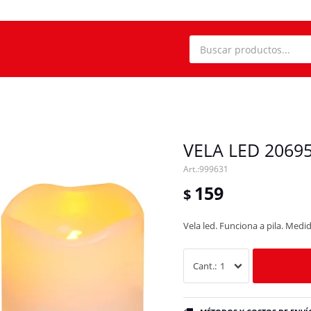
VELA LED 2069
999631
159
$
Vela led. Funciona a pila. Medi
1