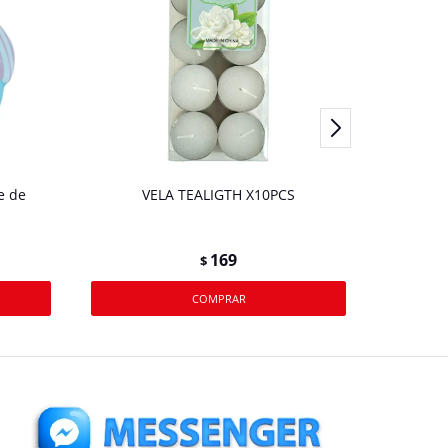
e de
VELA TEALIGTH X10PCS
VELA S
169
$