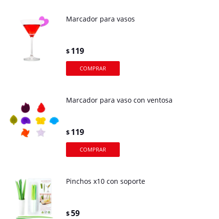
Marcador para vasos
119
$
Marcador para vaso con ventosa
119
$
Pinchos x10 con soporte
59
$