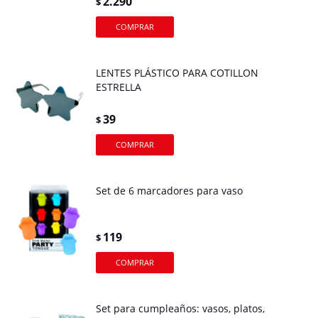
2.290
$
LENTES PLÁSTICO PARA COTILLON
ESTRELLA
39
$
Set de 6 marcadores para vaso
119
$
Set para cumpleaños: vasos, platos,