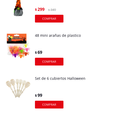
299
$
349
$
48 mini arañas de plastico
69
$
Set de 6 cubiertos Halloween
99
$