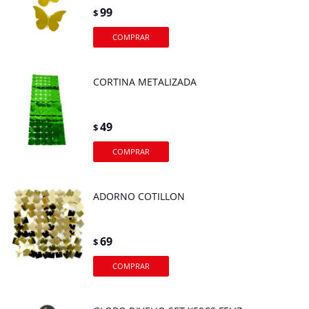
99
$
CORTINA METALIZADA
49
$
ADORNO COTILLON
69
$