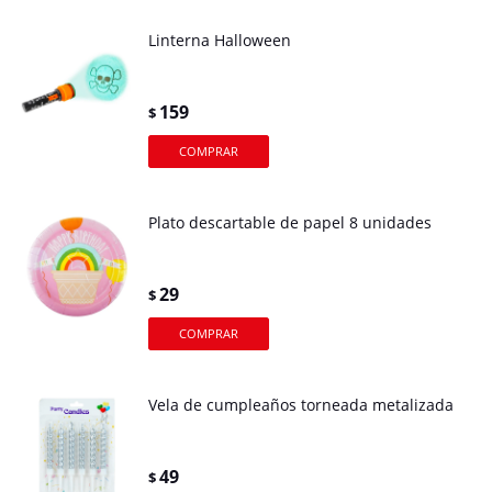
Linterna Halloween
159
$
Plato descartable de papel 8 unidades
29
$
Vela de cumpleaños torneada metalizada
49
$