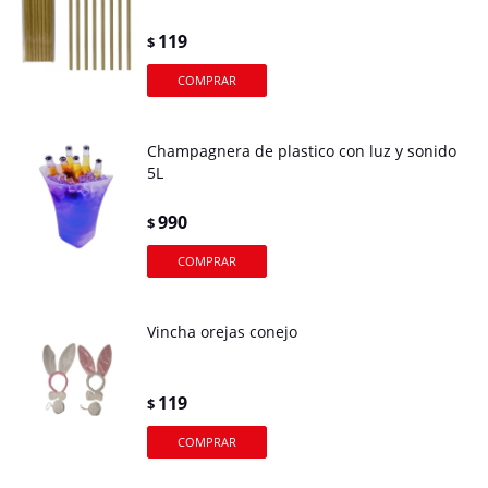
119
$
Champagnera de plastico con luz y sonido
5L
990
$
Vincha orejas conejo
119
$