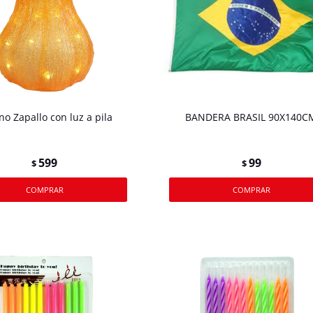
no Zapallo con luz a pila
BANDERA BRASIL 90X140C
599
99
$
$