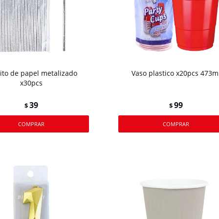
ito de papel metalizado
Vaso plastico x20pcs 473m
x30pcs
39
99
$
$