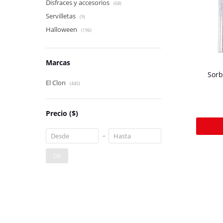
Disfraces y accesorios
(68)
Servilletas
(9)
Halloween
(196)
Marcas
Sorb
El Clon
(445)
Precio
($)
OK