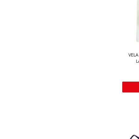
VELA
L