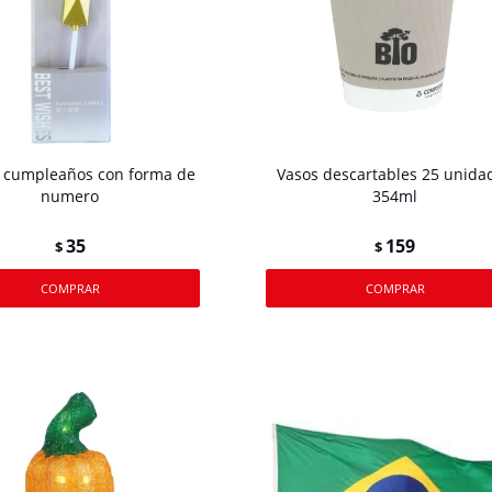
e cumpleaños con forma de
Vasos descartables 25 unida
numero
354ml
35
159
$
$