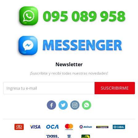
Newsletter
¡Suscribite y recibí todas nuestras novedades!
SUSCRIBIRME



