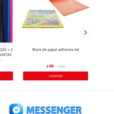
GOS + 2
Block de papel adhesivo A4
BLOCK 
PUNTAS
FLE
4
99
$
119
$