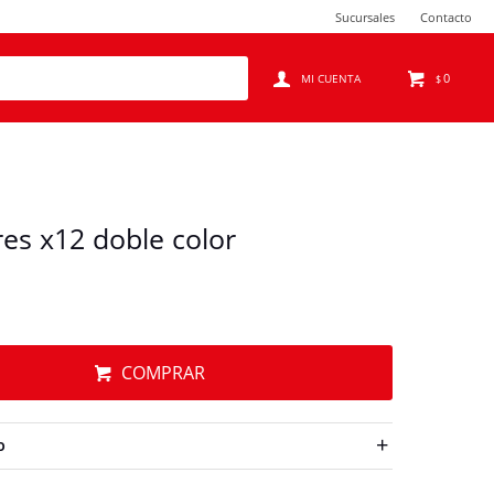
Sucursales
Contacto
0
$
res x12 doble color
COMPRAR
O