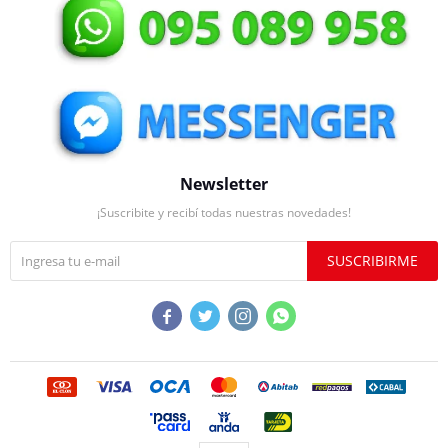
Newsletter
¡Suscribite y recibí todas nuestras novedades!
SUSCRIBIRME



