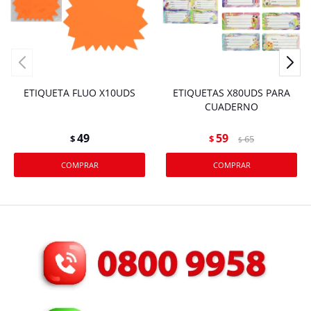
ETIQUETA FLUO X10UDS
ETIQUETAS X80UDS PARA
CUADERNO
49
59
$
$
65
$