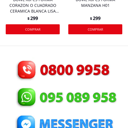
CORAZON O CUADRADO
MANZANA H01
CERAMICA BLANCA LISA
PEQUEÑO CAJA H03
299
299
$
$