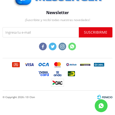
Newsletter
¡Suscribite y recibí todas nuestras novedades!
SUSCRIBIRME




© Copyright 2026 / El Clon