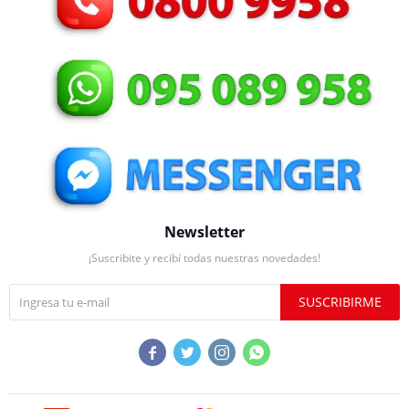
Newsletter
¡Suscribite y recibí todas nuestras novedades!
SUSCRIBIRME



