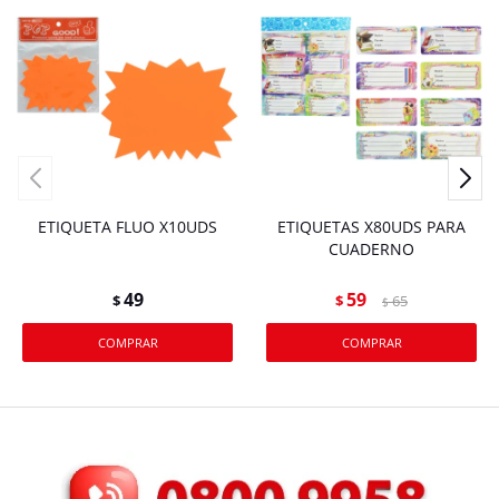
ETIQUETA FLUO X10UDS
ETIQUETAS X80UDS PARA
CUADERNO
49
59
$
$
65
$