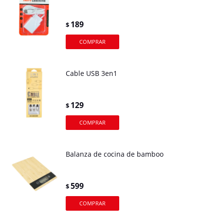
189
$
Cable USB 3en1
129
$
Balanza de cocina de bamboo
599
$