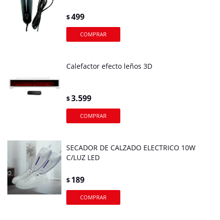
499
$
Calefactor efecto leños 3D
3.599
$
SECADOR DE CALZADO ELECTRICO 10W
C/LUZ LED
189
$